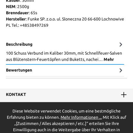
Kaliber
: 30mm
NEM
: 2500g
Brenndauer
: 65s
Hersteller
: Funke SP. z.o.o. ul. Sloneczna 20 66-600 Lochnowive
PL Tel.: +48538497269
Beschreibung
100 Schuss Verbund im Kaliber 30mm, mit Schnellfeuer-Salven
aus Blütenstern-Feuertöpfen und Buketts, nachei…
Mehr
Bewertungen
KONTAKT
Diese Website verwendet Cookies, um eine bestmögliche
UNSER SHOP
Erfahrung bieten zu können.
Mehr Informationen ...
Mit Klick auf
„[Zustimmen / Alles akzeptieren / etc.]“ erteilen Sie Ihre
SERVICE
Einwilligung auch in die Weitergabe über Ihr Verhalten in